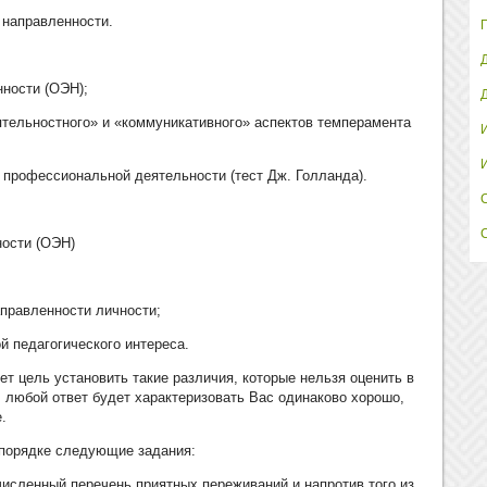
 направленности.
нности (ОЭН);
ятельностного» и «коммуникативного» аспектов темперамента
 профессиональной деятельности (тест Дж. Голланда).
ости (ОЭН)
аправленности личности;
ой педагогического интереса.
ет цель установить такие различия, которые нельзя оценить в
 любой ответ будет характеризовать Вас одинаково хорошо,
.
 порядке следующие задания:
исленный перечень приятных переживаний и напротив того из