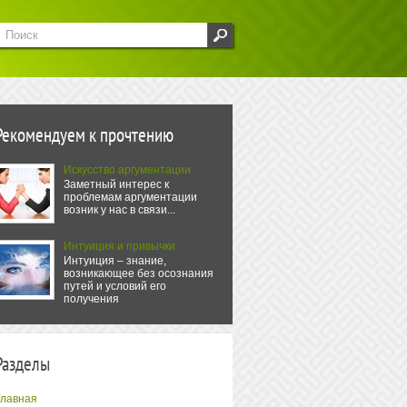
Рекомендуем к прочтению
Искусство аргументации
Заметный интерес к
проблемам аргументации
возник у нас в связи...
Интуиция и привычки
Интуиция – знание,
возникающее без осознания
путей и условий его
получения
Разделы
Главная