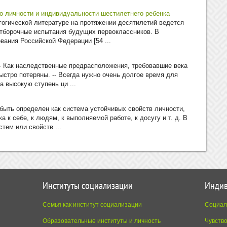
о личности и индивидуальности шестилетнего ребенка
гогической литературе на протяжении десятилетий ведется
отборочные испытания будущих первоклассников. В
ания Российской Федерации [54 ...
-- Как наследственные предрасположения, требовавшие века
ыстро потеряны. -- Всегда нужно очень долгое время для
а высокую ступень ци ...
ыть определен как система ус­тойчивых свойств личности,
 к себе, к людям, к выполняемой работе, к досугу и т. д. В
тем или свойств ...
Институты социализации
Индив
Семья как институт социализации
Социал
Образовательные институты и личность
Чувств