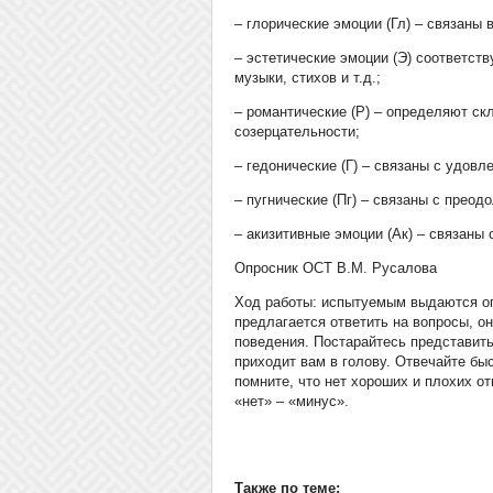
– глорические эмоции (Гл) – связаны
– эстетические эмоции (Э) соответст
музыки, стихов и т.д.;
– романтические (Р) – определяют ск
созерцательности;
– гедонические (Г) – связаны с удов
– пугнические (Пг) – связаны с преод
– акизитивные эмоции (Ак) – связаны 
Опросник ОСТ В.М. Русалова
Ход работы: испытуемым выдаются оп
предлагается ответить на вопросы, о
поведения. Постарайтесь представить
приходит вам в голову. Отвечайте быс
помните, что нет хороших и плохих от
«нет» – «минус».
Также по теме: