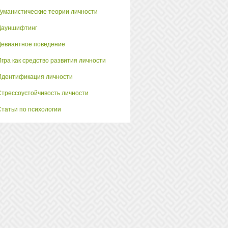
Гуманистические теории личности
Дауншифтинг
Девиантное поведение
Игра как средство развития личности
Идентификация личности
Стрессоустойчивость личности
Статьи по психологии