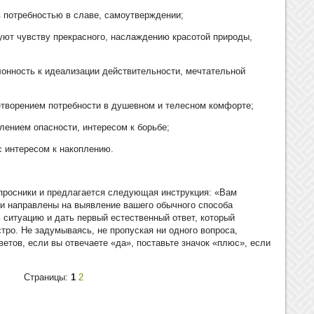
 в потребностью в славе, самоутверждении;
вуют чувству прекрасного, наслаждению красотой природы,
лонность к идеализации действительности, мечтательной
летворением потребности в душевном и телесном комфорте;
олением опасности, интересом к борьбе;
с интересом к накоплению.
росники и предлагается следующая инструкция: «Вам
ни направлены на выявление вашего обычного способа
 ситуацию и дать первый естественный ответ, который
тро. Не задумываясь, не пропуская ни одного вопроса,
ветов, если вы отвечаете «да», поставьте значок «плюс», если
Страницы:
1
2