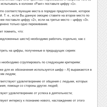
 испытывать в колонке «Ранг» поставьте цифру «1».
те соответствующие места в порядке предпочтения, которое
й. Т. е., если Вы данную эмоцию ставите на второе место по
нее поставьте цифру «2», если на третье место – цифру «3».
ценено только одно переживание.
ет помнить, что:
предложенных шести) необходимо работать отдельно, как с
мотреть на цифры, полученные в предыдущих сериях
ты необходимо сгруппировать по следующим критериям:
ике для их обозначения используется шифр – А) выражаются в
гим людям;
ответствуют удовлетворению от общения с людьми, которых
ния, помощи со стороны других людей;
ствуют удовлетворению от успеха в деятельности;
ствуют интересу к познанию нового, наслаждению от этого