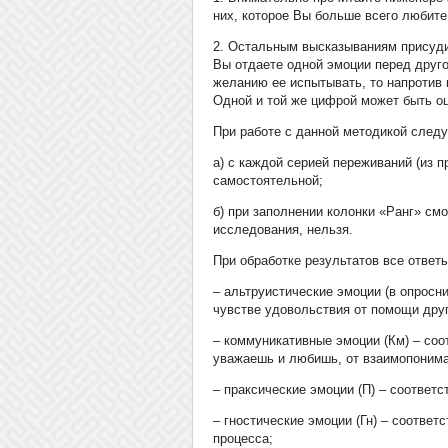
них, которое Вы больше всего любите
2. Остальным высказываниям присуди
Вы отдаете одной эмоции перед друго
желанию ее испытывать, то напротив 
Одной и той же цифрой может быть о
При работе с данной методикой следу
а) с каждой серией переживаний (из 
самостоятельной;
б) при заполнении колонки «Ранг» с
исследования, нельзя.
При обработке результатов все отве
– альтруистические эмоции (в опросн
чувстве удовольствия от помощи дру
– коммуникативные эмоции (Км) – со
уважаешь и любишь, от взаимопонима
– праксические эмоции (П) – соответ
– гностические эмоции (Гн) – соответ
процесса;