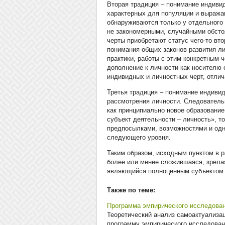
Вторая традиция – понимание индиви
характерных для популяции и выража
обнаруживаются только у отдельного 
не закономерными, случайными обсто
черты приобретают статус чего-то вто
понимания общих законов развития ли
практики, работы с этим конкретным 
дополнение к личности как носителю 
индивидных и личностных черт, отлич
Третья традиция – понимание индивид
рассмотрения личности. Следователь
как принципиально новое образование
субъект деятельности – личность», т
предпосылками, возможностями и одн
следующего уровня.
Таким образом, исходным пунктом в 
более или менее сложившаяся, зрелая
являющийся полноценным субъектом
Также по теме:
Программа эмпирического исследова
Теоретический анализ самоактуализац
программу эмпирического исследован