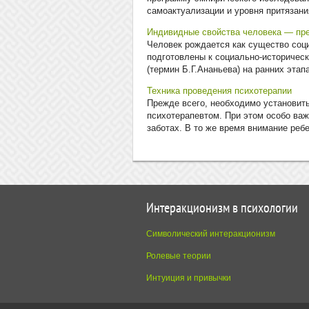
самоактуализации и уровня притязани
Индивидные свойства человека — пре
Человек рождается как существо соци
подготовле­ны к социально-историчес
(термин Б.Г.Ананьева) на ран­них этап
Техника проведения психотерапии
Прежде всего, необходимо установит
психотерапевтом. При этом особо важ
заботах. В то же время внимание ребе
Интеракционизм в психологии
Символический интеракционизм
Ролевые теории
Интуиция и привычки