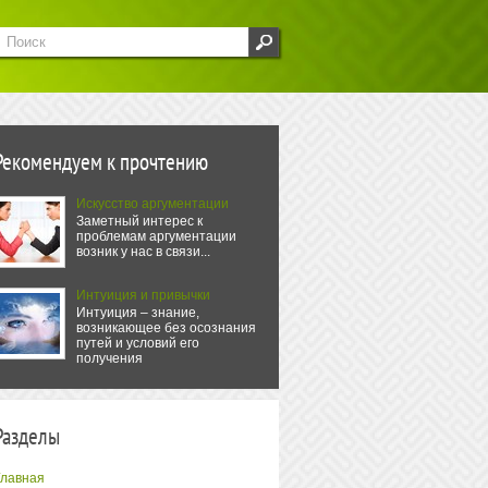
Рекомендуем к прочтению
Искусство аргументации
Заметный интерес к
проблемам аргументации
возник у нас в связи...
Интуиция и привычки
Интуиция – знание,
возникающее без осознания
путей и условий его
получения
Разделы
Главная