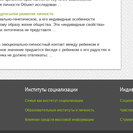
я личности Объект исследован ...
дпосылки развития личности.
ально-ге­нетическое, а его индивидные особенности
кому образу жизни общества. Эти «индивидные свойства»
ах онтогенеза не представля ...
ь эмоционально-личностный контакт между ребенком и
ное значение придается беседе с ребенком о его радостях и
нка не должно отвлекатьс ...
Институты социализации
Индив
Семья как институт социализации
Социал
Образовательные институты и личность
Чувств
Влияние средств массовой информации
Стремл