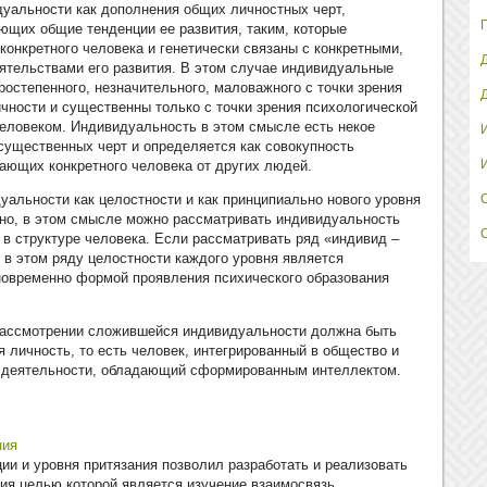
дуальности как дополнения общих личностных черт,
ющих общие тенденции ее развития, таким, которые
конкретного человека и генетически связаны с конкретными,
ятельствами его развития. В этом случае индивидуальные
ростепенного, незначительного, маловажного с точки зрения
чности и существенны только с точки зрения психологической
человеком. Индивидуальность в этом смысле есть некое
существенных черт и определяется как совокупность
ающих конкретного человека от других людей.
уальности как целостности и как принципиально нового уровня
но, в этом смысле можно рассматривать индивидуальность
 в структуре человека. Если рассматривать ряд «индивид –
о в этом ряду целостности каждого уровня является
овременно формой проявления психического образования
рассмотрении сложившейся индивидуальности должна быть
 личность, то есть человек, интегрированный в общество и
 деятельности, обладающий сформированным интеллектом.
ния
ии и уровня притязания позволил разработать и реализовать
ия целью,которой является изучение взаимосвязь