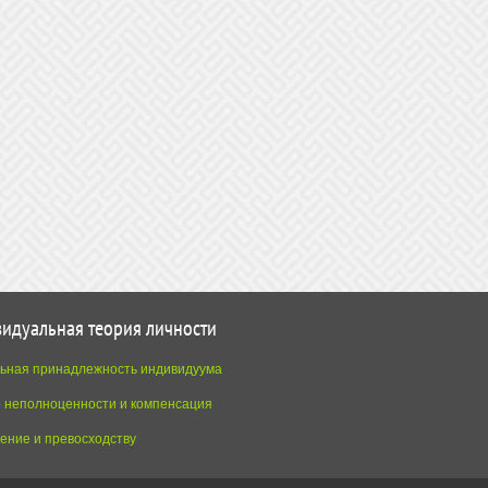
идуальная теория личности
ьная принадлежность индивидуума
о неполноценности и компенсация
ение и превосходству