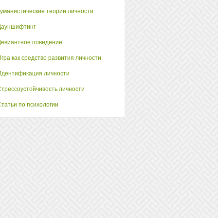
Гуманистические теории личности
Дауншифтинг
Девиантное поведение
Игра как средство развития личности
Идентификация личности
Стрессоустойчивость личности
Статьи по психологии