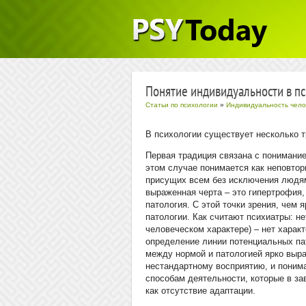
Понятие индивидуальности в п
Статьи по психологии
»
Индивидуальность чело
В психологии существует несколько 
Первая традиция связана с понимани
этом случае понимается как неповтор
присущих всем без исключения людям
выраженная черта – это гипертрофия,
патология. С этой точки зрения, чем
патологии. Как считают психиатры: н
человеческом характере) – нет характ
определение линии потенциальных па
между нормой и патологией ярко выр
нестандартному восприятию, и поним
способам деятельности, которые в зав
как отсутствие адаптации.