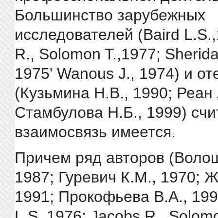
Большинство зарубежных
исследователей (Baird L.S.
R., Solomon T.,1977; Sheridan
1975' Wanous J., 1974) и о
(Кузьмина Н.В., 1990; Реан 
Стамбулова Н.Б., 1999) счи
взаимосвязь имеется.
Причем ряд авторов (Волош
1987; Гуревич К.М., 1970; Ж
1991; Прокофьева В.А., 199
L.S.,1976; Jacobs R., Solomo